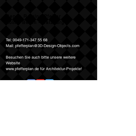
Renée Romina Pfeffer
Köln - Berlin - Salzburg
Tel:
0049-171-347 55 68
Mail:
pfefferplan@3D-Design-Objects.com
Besuchen Sie auch bitte unsere weitere
Website
www.pfefferplan.de
für Architektur-Projekte!
Follow Us: