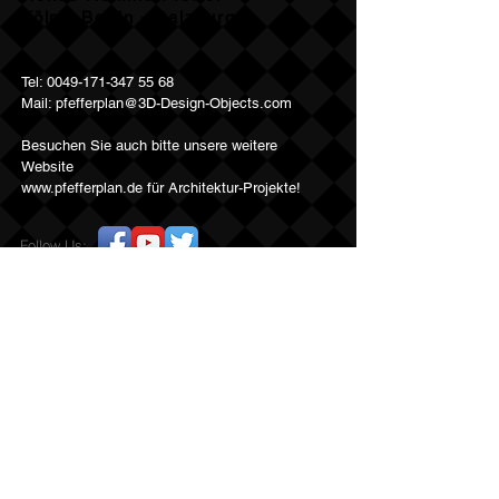
Köln - Berlin - Salzburg
Tel:
0049-171-347 55 68
Mail:
pfefferplan@3D-Design-Objects.com
Besuchen Sie auch bitte unsere weitere
Website
www.pfefferplan.de
für Architektur-Projekte!
Follow Us: